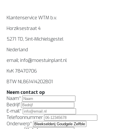
Klantenservice WTM b.v.
Horziksestraat 4
5271 TD, Sint-Michielsgestel
Nederland
email;
info@moestuinplant.nl
KvK 78470706
BTW NL861414202B01
Neem contact op
Naam*
Bedrijf
E-mail*
Telefoonnummer
Onderwerp*