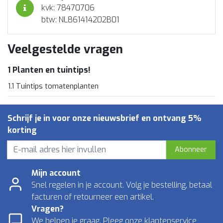
kvk: 78470706
btw: NL861414202B01
Veelgestelde vragen
1 Planten en tuintips!
1.1 Tuintips tomatenplanten
Schrijf je in voor onze nieuwsbrief en ontvang 5%
korting
Abonneer
Mijn account
Snel regelen in je account. Volg je bestelling, betaal
facturen of retourneer een artikel.
Vragen?
We helpen je graag. Pleeg onze klantenservice