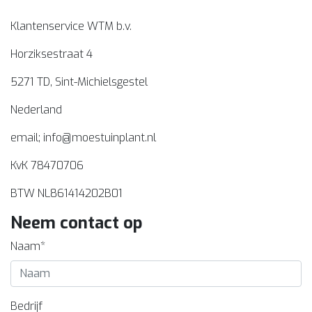
Klantenservice WTM b.v.
Horziksestraat 4
5271 TD, Sint-Michielsgestel
Nederland
email;
info@moestuinplant.nl
KvK 78470706
BTW NL861414202B01
Neem contact op
Naam*
Bedrijf