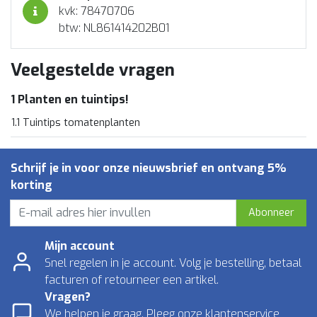
kvk: 78470706
btw: NL861414202B01
Veelgestelde vragen
1 Planten en tuintips!
1.1 Tuintips tomatenplanten
Schrijf je in voor onze nieuwsbrief en ontvang 5%
korting
Abonneer
Mijn account
Snel regelen in je account. Volg je bestelling, betaal
facturen of retourneer een artikel.
Vragen?
We helpen je graag. Pleeg onze klantenservice