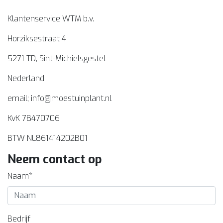
Klantenservice WTM b.v.
Horziksestraat 4
5271 TD, Sint-Michielsgestel
Nederland
email;
info@moestuinplant.nl
KvK 78470706
BTW NL861414202B01
Neem contact op
Naam*
Bedrijf