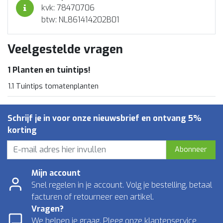
kvk: 78470706
btw: NL861414202B01
Veelgestelde vragen
1 Planten en tuintips!
1.1 Tuintips tomatenplanten
Schrijf je in voor onze nieuwsbrief en ontvang 5%
korting
Abonneer
Mijn account
Snel regelen in je account. Volg je bestelling, betaal
facturen of retourneer een artikel.
Vragen?
We helpen je graag. Pleeg onze klantenservice