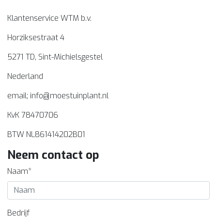
Klantenservice WTM b.v.
Horziksestraat 4
5271 TD, Sint-Michielsgestel
Nederland
email;
info@moestuinplant.nl
KvK 78470706
BTW NL861414202B01
Neem contact op
Naam*
Bedrijf