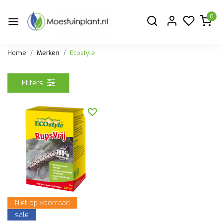
0
Home
Merken
Ecostyle
Filters
Niet op voorraad
sale