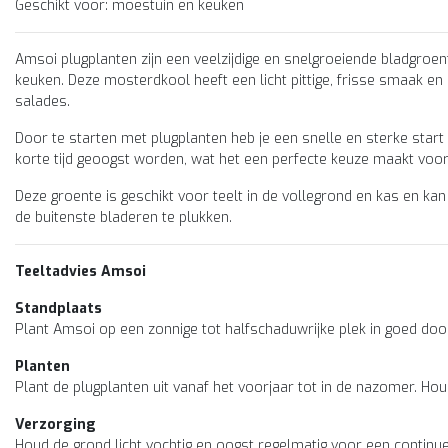
Geschikt voor: moestuin en keuken
Amsoi plugplanten zijn een veelzijdige en snelgroeiende bladgroent
iet op voorraad
sale
Niet op voorraad
keuken. Deze mosterdkool heeft een licht pittige, frisse smaak en
stuinplant
Moestuinplant
salades.
xpakket kruiden
Lollo Rosso Sla plant (8
Door te starten met plugplanten heb je een snelle en sterke start
silicum, oregano, tijm (8
planten)
korte tijd geoogst worden, wat het een perfecte keuze maakt voor
anten)
 mixpakket kruiden geeft je
Lollo Rosso (Lolla Rosa) sla
ect een divers aanbod kruid
een jonge bladslaplant met
Deze groente is geschikt voor teelt in de vollegrond en kas en 
anten voor een goede start in
rood-gekroesd blad. Heerlijk
de buitenste bladeren te plukken.
moestuin. Lekkere vers...
knapperig en smaakvol voor
,95
€10,95
€8,00
salad...
Teeltadvies Amsoi
Standplaats
Plant Amsoi op een zonnige tot halfschaduwrijke plek in goed do
Planten
Plant de plugplanten uit vanaf het voorjaar tot in de nazomer. H
Verzorging
Houd de grond licht vochtig en oogst regelmatig voor een continu