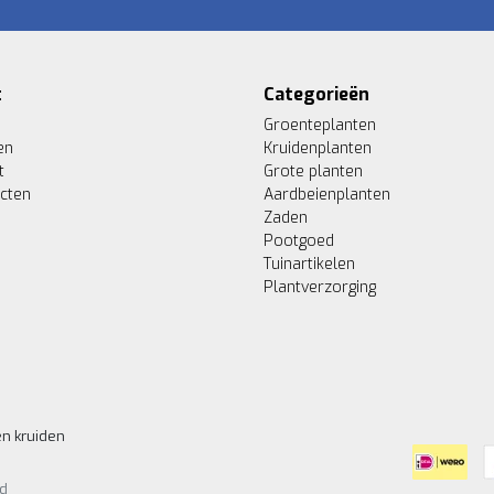
t
Categorieën
Groenteplanten
en
Kruidenplanten
t
Grote planten
ucten
Aardbeienplanten
Zaden
Pootgoed
Tuinartikelen
Plantverzorging
en kruiden
d