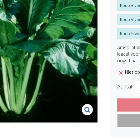
Koop 3 vo
Koop 4 vo
Koop 5 vo
Amsoi plug
Ideaal voo
oogstbaar. 
Niet o
Aantal