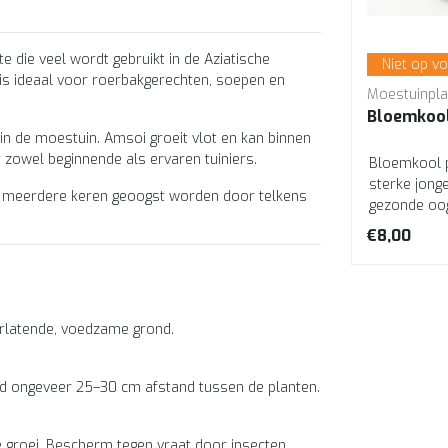
e die veel wordt gebruikt in de Aziatische
Niet op voorraad
Niet op v
 is ideaal voor roerbakgerechten, soepen en
Moestuinplant
Moestuinpla
Knolselderij planten (8
Bloemkool
 in de moestuin. Amsoi groeit vlot en kan binnen
plugplanten)
 zowel beginnende als ervaren tuiniers.
 is
Knolselderij plugplanten zijn
Bloemkool p
ideaal voor een sterke start in
sterke jong
kan meerdere keren geoogst worden door telkens
de moestuin. Deze groente
gezonde oogs
vormt grote knollen met een
Makkelijk t
€5,95
€8,00
krac...
voo...
orlatende, voedzame grond.
oud ongeveer 25–30 cm afstand tussen de planten.
e groei. Bescherm tegen vraat door insecten