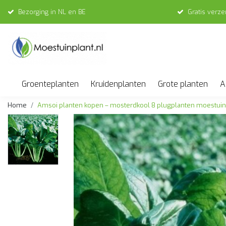
Bezorging in NL en BE
Gratis verz
Groenteplanten
Kruidenplanten
Grote planten
A
Home
Amsoi planten kopen – mosterdkool 8 plugplanten moestuin