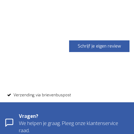
Schrijf je eigen review
Verzending via brievenbuspost
Vragen?
We helpen je graag. Pleeg onze klantenservice
raad.