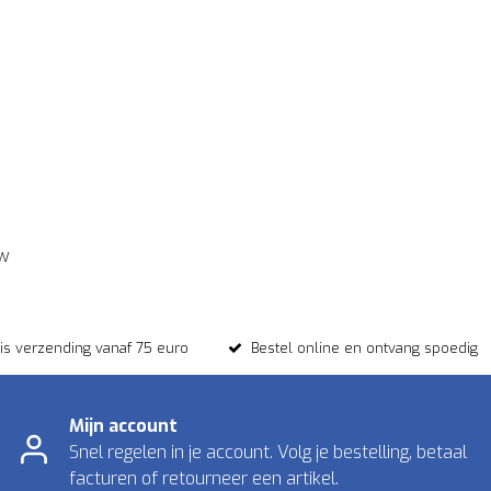
ew
tis verzending vanaf 75 euro
Bestel online en ontvang spoedig
Mijn account
Snel regelen in je account. Volg je bestelling, betaal
facturen of retourneer een artikel.