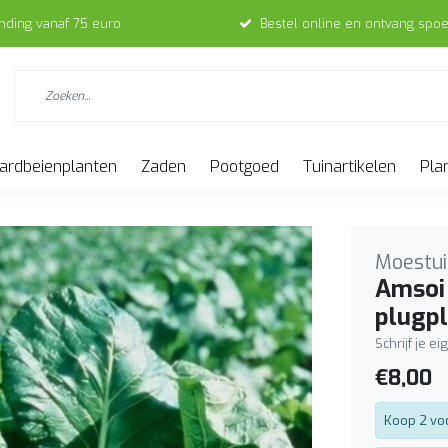
ending vanaf 75 euro
Bestel online en ontvang spoe
ardbeienplanten
Zaden
Pootgoed
Tuinartikelen
Pla
Moestui
Amsoi
plugp
Schrijf je e
€8,00
Koop 2 vo