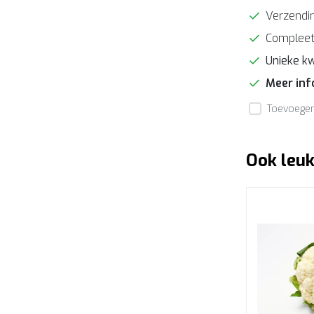
Verzendin
Compleet
Unieke kw
Meer in
Toevoegen 
Ook leuk