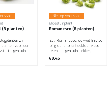
oorraad
Niet op voorraad
nt
Moestuinplant
 (8 planten)
Romanesco (8 planten)
lugplanten zijn
Zelf Romanesco, ookwel fractoli
e planten voor een
of groene torentjesbloemkool
t uit eigen tuin.
telen in eigen tuin. Lekker,
e kweken en ideaal
gezond en verse groente uit ei...
€9,45