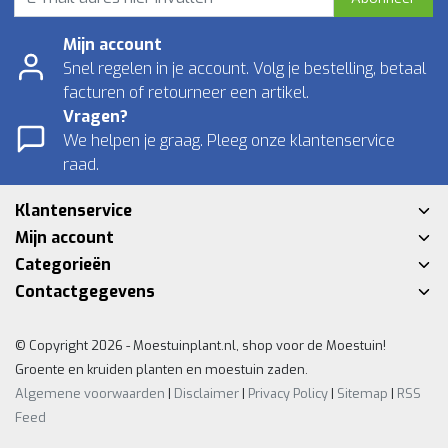
Mijn account
Snel regelen in je account. Volg je bestelling, betaal
facturen of retourneer een artikel.
Vragen?
We helpen je graag. Pleeg onze klantenservice
raad.
Klantenservice
Mijn account
Categorieën
Contactgegevens
© Copyright 2026 - Moestuinplant.nl, shop voor de Moestuin!
Groente en kruiden planten en moestuin zaden.
Algemene voorwaarden
|
Disclaimer
|
Privacy Policy
|
Sitemap
|
RSS
Feed