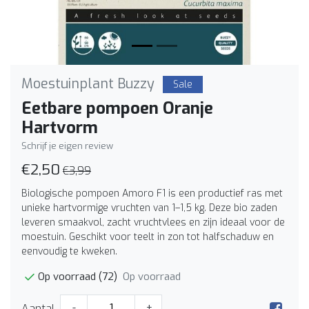
Moestuinplant Buzzy
Sale
Eetbare pompoen Oranje
Hartvorm
Schrijf je eigen review
€2,50
€3,99
Biologische pompoen Amoro F1 is een productief ras met
unieke hartvormige vruchten van 1–1,5 kg. Deze bio zaden
leveren smaakvol, zacht vruchtvlees en zijn ideaal voor de
moestuin. Geschikt voor teelt in zon tot halfschaduw en
eenvoudig te kweken.
Op voorraad
Op voorraad (72)
Aantal
-
+