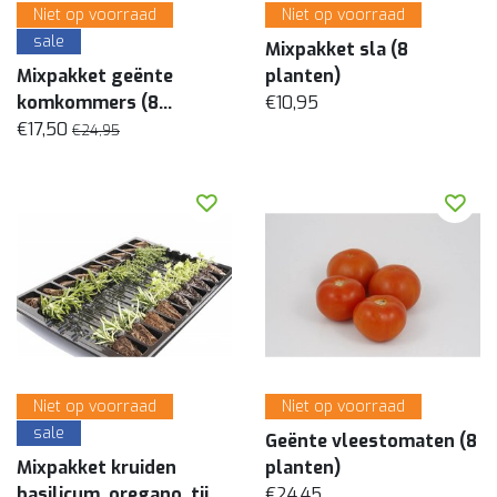
Niet op voorraad
Niet op voorraad
sale
Mixpakket sla (8
Mixpakket geënte
planten)
komkommers (8
€10,95
planten)
€17,50
€24,95
Niet op voorraad
Niet op voorraad
sale
Geënte vleestomaten (8
Mixpakket kruiden
planten)
basilicum, oregano, tijm
€24,45