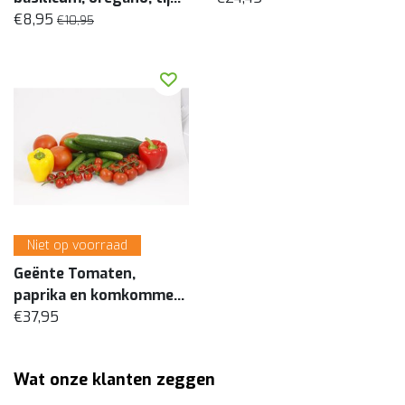
(8 planten)
€8,95
€10,95
Niet op voorraad
Geënte Tomaten,
paprika en komkommer
€37,95
(16 planten)
Wat onze klanten zeggen