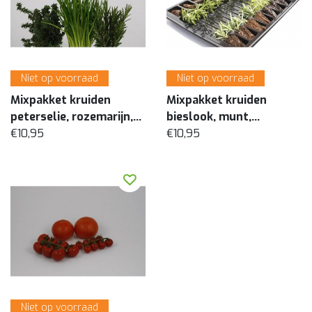
Niet op voorraad
Niet op voorraad
Mixpakket kruiden
Mixpakket kruiden
peterselie, rozemarijn,
bieslook, munt,
Stevia (8 planten)
€10,95
basilicum (8 planten)
€10,95
Niet op voorraad