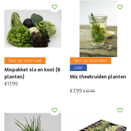
Niet op voorraad
Niet op voorraad
sale
Mixpakket sla en kool (8
planten)
Mix theekruiden planten
€17,95
€7,95
€10,95