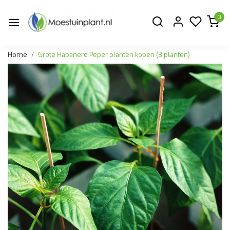
0
Home
Grote Habanero Peper planten kopen (3 planten)