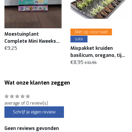
Niet op voorraad
Moestuinplant
sale
Complete Mini Kweekset
Thee
€9,25
Mixpakket kruiden
basilicum, oregano, tijm
(8 planten)
€8,95
€10,95
Wat onze klanten zeggen
average of 0 review(s)
Schrijf je eigen review
Geen reviews gevonden