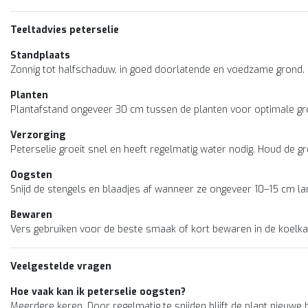
Teeltadvies peterselie
Standplaats
Zonnig tot halfschaduw, in goed doorlatende en voedzame grond.
Planten
Plantafstand ongeveer 30 cm tussen de planten voor optimale gro
Verzorging
Peterselie groeit snel en heeft regelmatig water nodig. Houd de gro
Oogsten
Snijd de stengels en blaadjes af wanneer ze ongeveer 10–15 cm lan
Bewaren
Vers gebruiken voor de beste smaak of kort bewaren in de koelka
Veelgestelde vragen
Hoe vaak kan ik peterselie oogsten?
Meerdere keren. Door regelmatig te snijden blijft de plant nieuwe