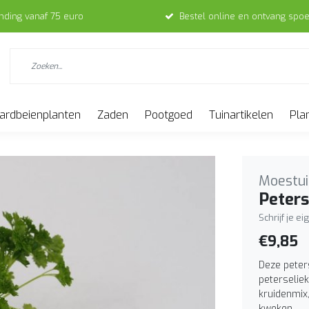
ending vanaf 75 euro
Bestel online en ontvang spoe
ardbeienplanten
Zaden
Pootgoed
Tuinartikelen
Pla
Moestui
Peters
Schrijf je e
€9,85
Deze peter
peterseliekr
kruidenmix,
kweken.