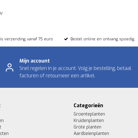
ew
tis verzending vanaf 75 euro
Bestel online en ontvang spoedig
Mijn account
Snel regelen in je account. Volg je bestelling, betaal
facturen of retourneer een artikel.
t
Categorieën
Groenteplanten
en
Kruidenplanten
t
Grote planten
ucten
Aardbeienplanten