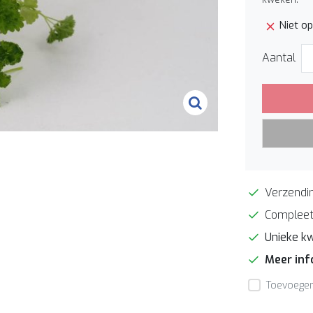
Niet o
Aantal
Verzendin
Compleet
Unieke kw
Meer in
Toevoegen 