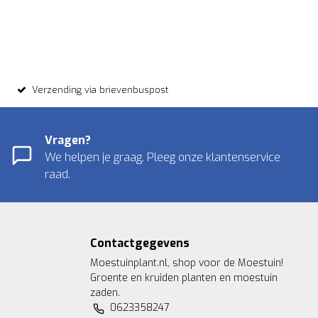
Verzending via brievenbuspost
Vragen?
We helpen je graag. Pleeg onze klantenservice
raad.
Contactgegevens
Moestuinplant.nl, shop voor de Moestuin!
Groente en kruiden planten en moestuin
zaden.
0623358247