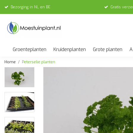
Bezorging in NL en BE
Gratis verz
Groenteplanten
Kruidenplanten
Grote planten
A
Home
Peterselie planten