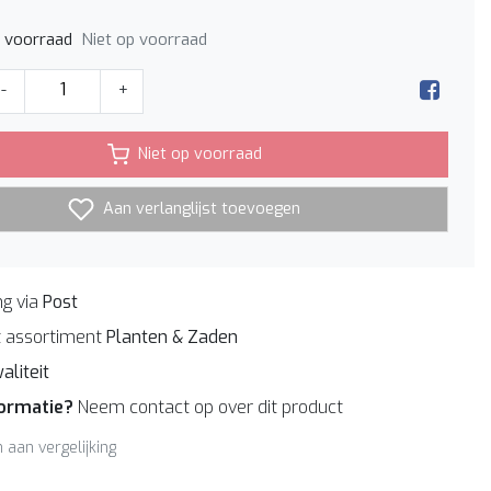
Niet op voorraad
p voorraad
-
+
Niet op voorraad
Aan verlanglijst toevoegen
g via
Post
 assortiment
Planten & Zaden
aliteit
formatie?
Neem contact op over dit product
aan vergelijking