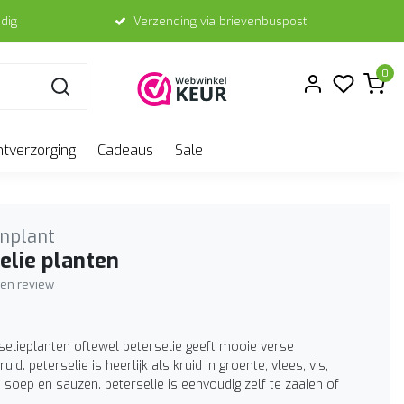
dig
Verzending via brievenbuspost
0
ntverzorging
Cadeaus
Sale
nplant
elie planten
igen review
selieplanten oftewel peterselie geeft mooie verse
uid. peterselie is heerlijk als kruid in groente, vlees, vis,
 soep en sauzen. peterselie is eenvoudig zelf te zaaien of