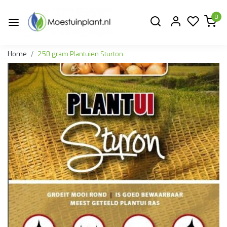
0
Home
250 gram Plantuien Sturton