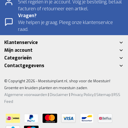
Snel regelen in je account. Volg je bestelling, betaal
facturen of retourneer een artikel.
Vragen?
We helpen je graag. Pleeg onze klantenservice
raad.
Klantenservice
Mijn account
Categorieën
Contactgegevens
© Copyright 2026 - Moestuinplant.nl, shop voor de Moestuin!
Groente en kruiden planten en moestuin zaden.
Algemene voorwaarden
|
Disclaimer
|
Privacy Policy
|
Sitemap
|
RSS
Feed