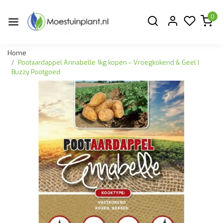
0
Home
Pootaardappel Annabelle 1kg kopen – Vroegkokend & Geel |
Buzzy Pootgoed
Vorige
Volge