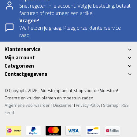
Snel regelen in je account. Volg je bestelling, betaal
facturen of retourneer een artikel.
Vragen?
We helpen je graag. Pleeg onze klantenservice
raad.
Klantenservice
Mijn account
Categorieën
Contactgegevens
© Copyright 2026 - Moestuinplant.nl, shop voor de Moestuin!
Groente en kruiden planten en moestuin zaden.
Algemene voorwaarden
|
Disclaimer
|
Privacy Policy
|
Sitemap
|
RSS
Feed