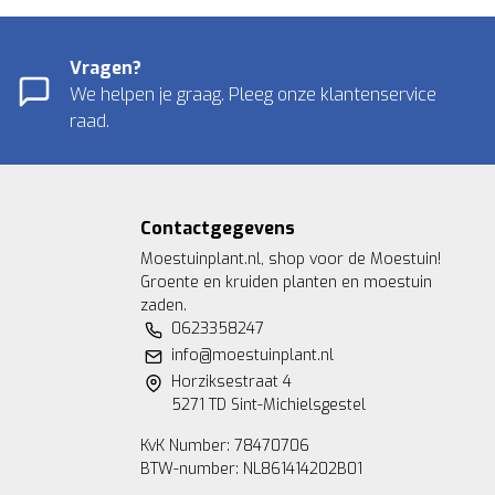
Vragen?
We helpen je graag. Pleeg onze klantenservice
raad.
Contactgegevens
Moestuinplant.nl, shop voor de Moestuin!
Groente en kruiden planten en moestuin
zaden.
0623358247
info@moestuinplant.nl
Horziksestraat 4
5271 TD Sint-Michielsgestel
KvK Number: 78470706
BTW-number: NL861414202B01