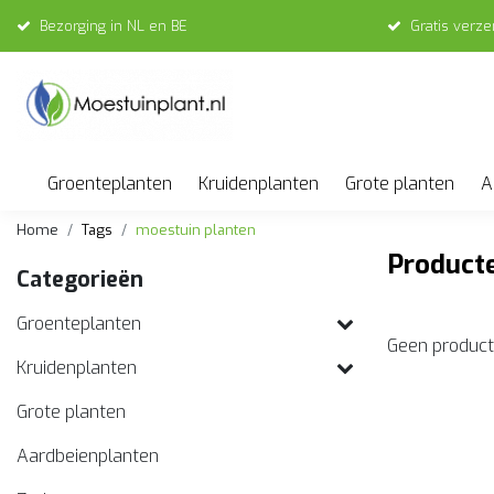
Bezorging in NL en BE
Gratis verz
Groenteplanten
Kruidenplanten
Grote planten
A
Home
Tags
moestuin planten
Product
Categorieën
Groenteplanten
Geen product
Kruidenplanten
Grote planten
Aardbeienplanten