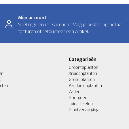
Mijn account
Snel regelen in je account. Volg je bestelling, betaal
facturen of retourneer een artikel.
t
Categorieën
Groenteplanten
en
Kruidenplanten
t
Grote planten
ucten
Aardbeienplanten
Zaden
Pootgoed
Tuinartikelen
Plantverzorging