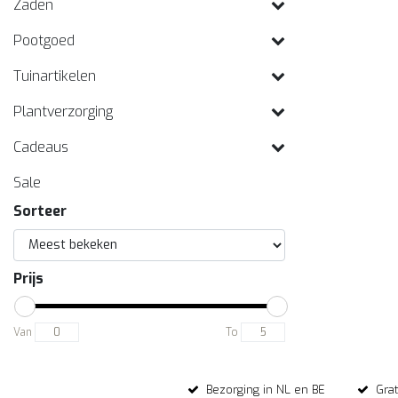
Zaden
Pootgoed
Tuinartikelen
Plantverzorging
Cadeaus
Sale
Sorteer
Prijs
Van
To
Bezorging in NL en BE
Gra