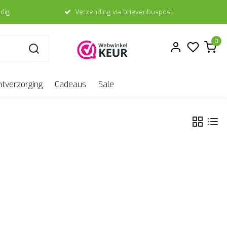
dig
Verzending via brievenbuspost
0
ntverzorging
Cadeaus
Sale