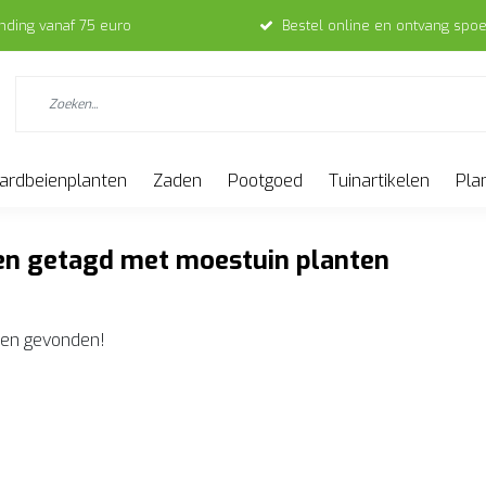
ending vanaf 75 euro
Bestel online en ontvang spoe
ardbeienplanten
Zaden
Pootgoed
Tuinartikelen
Pla
en getagd met moestuin planten
en gevonden!