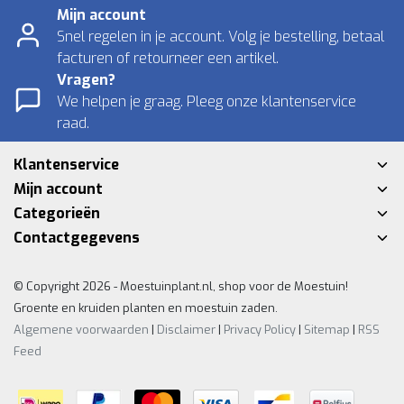
Mijn account
Snel regelen in je account. Volg je bestelling, betaal
facturen of retourneer een artikel.
Vragen?
We helpen je graag. Pleeg onze klantenservice
raad.
Klantenservice
Mijn account
Categorieën
Contactgegevens
© Copyright 2026 - Moestuinplant.nl, shop voor de Moestuin!
Groente en kruiden planten en moestuin zaden.
Algemene voorwaarden
|
Disclaimer
|
Privacy Policy
|
Sitemap
|
RSS
Feed