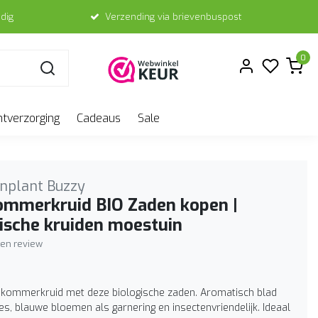
dig
Verzending via brievenbuspost
0
ntverzorging
Cadeaus
Sale
nplant Buzzy
mmerkruid BIO Zaden kopen |
ische kruiden moestuin
igen review
ommerkruid met deze biologische zaden. Aromatisch blad
s, blauwe bloemen als garnering en insectenvriendelijk. Ideaal