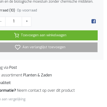
tuin en de biologische moestuin zonder chemische middelen.
Op voorraad
raad (10)
-
+
Toevoegen aan winkelwagen
Aan verlanglijst toevoegen
g via
Post
 assortiment
Planten & Zaden
aliteit
formatie?
Neem contact op over dit product
aan vergelijking