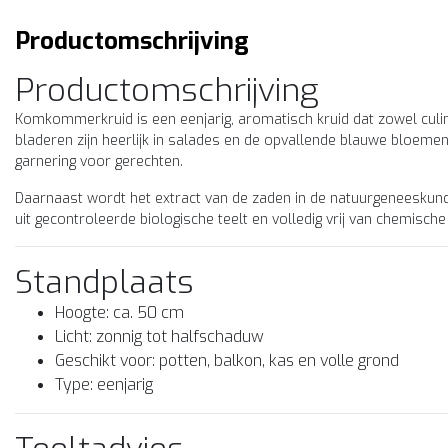
Productomschrijving
Productomschrijving
Komkommerkruid is een eenjarig, aromatisch kruid dat zowel culin
bladeren zijn heerlijk in salades en de opvallende blauwe bloeme
garnering voor gerechten.
Daarnaast wordt het extract van de zaden in de natuurgeneeskunde
uit gecontroleerde biologische teelt en volledig vrij van chemisch
Standplaats
Hoogte: ca. 50 cm
stuinplant Buzzy
Moestuinplant Buzzy
Licht: zonnig tot halfschaduw
ologische Basilicum
Biologische Bieslook
Geschikt voor: potten, balkon, kas en volle grond
aliano Classico Zaden –
Prager Zaden – Buzzy
Type: eenjarig
zzy Organic | Pesto
eek klassieke basilicum met
Organic | Bio Kruiden vo
Kweek verse bieslook met d
e biologische zaden. Italiano
biologische zaden. Aromatis
silicum BIO
Moestuin
ssico is perfect voor pesto
kruid dat meerdere keren