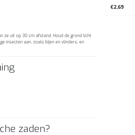
t
knoflooksmaak, perfect voor
tonen van ka
€3,39
€2,69
salades, soep...
un ze uit op 30 cm afstand. Houd de grond licht
e insecten aan, zoals bijen en vlinders, en
ming
sche zaden?