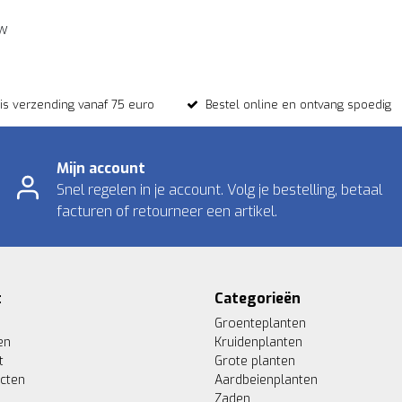
ew
tis verzending vanaf 75 euro
Bestel online en ontvang spoedig
Mijn account
Snel regelen in je account. Volg je bestelling, betaal
facturen of retourneer een artikel.
t
Categorieën
Groenteplanten
en
Kruidenplanten
t
Grote planten
ucten
Aardbeienplanten
Zaden