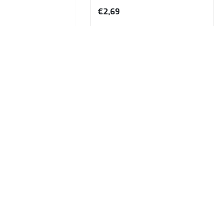
neel, kruidnagel ...
en decoratief blad. Perfect voor
€2,69
sa...