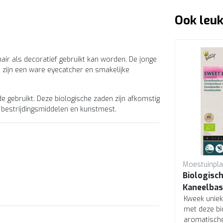
Ook leuk
air als decoratief gebruikt kan worden. De jonge
n zijn een ware eyecatcher en smakelijke
 gebruikt. Deze biologische zaden zijn afkomstig
e bestrijdingsmiddelen en kunstmest.
Moestuinplant Buzzy
Moestuinpla
Biologische Bieslook
Biologisc
Knoflook Zaden – Buzzy
Kaneelbas
or
eze
Organic | Aromatische Bio
Kweek knoflookbieslook met
Buzzy Orga
Kweek uniek
ch
deze biologische zaden.
met deze bi
Kruiden
Aromatisc
Aromatisch kruid met zachte
aromatische