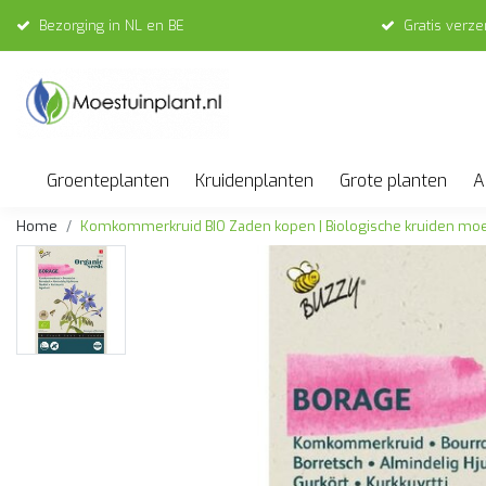
Bezorging in NL en BE
Gratis verz
Groenteplanten
Kruidenplanten
Grote planten
A
Home
Komkommerkruid BIO Zaden kopen | Biologische kruiden moe