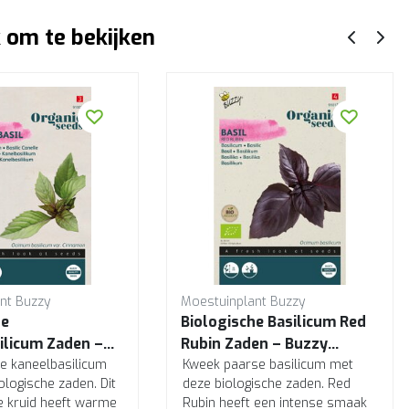
 om te bekijken
nt Buzzy
Moestuinplant Buzzy
he
Biologische Basilicum Red
ilicum Zaden –
Rubin Zaden – Buzzy
nic |
e kaneelbasilicum
Organic | Paarse Bio
Kweek paarse basilicum met
ologische zaden. Dit
deze biologische zaden. Red
he Bio Kruiden
Kruiden
 kruid heeft warme
Rubin heeft een intense smaak