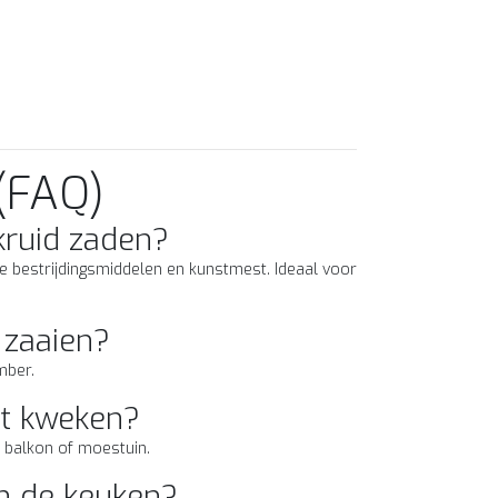
(FAQ)
ruid zaden?
 bestrijdingsmiddelen en kunstmest. Ideaal voor
zaaien?
mber.
ot kweken?
r balkon of moestuin.
n de keuken?