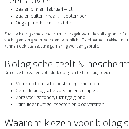
Teeltadvies
Italiaanse gerechten. G...
geoogst kan worden. Geschik
,69
€2,69
Zaaien binnen: februari – juli
voor p...
Zaaien buiten: maart – september
Oogstperiode: mei – oktober
Zaai de biologische zaden ruim op regeltjes in de volle grond of d
vochtig en zorg voor voldoende zonlicht. De bloemen trekken nuttig
kunnen ook als eetbare garnering worden gebruikt.
Biologische teelt & bescher
Om deze bio zaden volledig biologisch te laten uitgroeien:
Vermijd chemische bestrijdingsmiddelen
Gebruik biologische voeding en compost
Zorg voor gezonde, luchtige grond
Stimuleer nuttige insecten en biodiversiteit
Waarom kiezen voor biologi