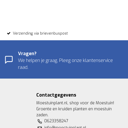
Verzending via brievenbuspost
Vragen?
We helpen je graag. Pleeg onze klantenservice
raad.
Contactgegevens
Moestuinplant.nl, shop voor de Moestuin!
Groente en kruiden planten en moestuin
zaden.
0623358247
info@moestuinplant.nl