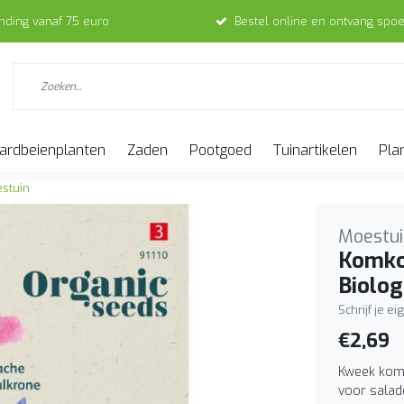
ending vanaf 75 euro
Bestel online en ontvang spoe
ardbeienplanten
Zaden
Pootgoed
Tuinartikelen
Pla
stuin
Moestui
Komko
Biolog
Schrijf je e
€2,69
Kweek komk
voor salade