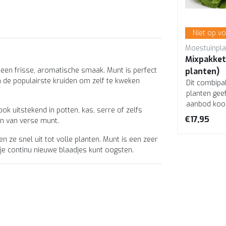
Niet op voorraad
Niet op v
Moestuinplant
Moestuinpla
Mixpakket kruiden
Mixpakket 
t een frisse, aromatische smaak. Munt is perfect
peterselie, basilicum,
planten)
an de populairste kruiden om zelf te kweken
e
oregano (8 planten)
Dit mixpakket kruiden geeft je
Dit combipa
id
direct een divers aanbod kruid
planten geef
 in
planten voor een goede start in
aanbod kool
ook uitstekend in potten, kas, serre of zelfs
de moestuin. Lekkere verse...
een goede s
€10,95
€17,95
en van verse munt.
en ...
en ze snel uit tot volle planten. Munt is een zeer
 je continu nieuwe blaadjes kunt oogsten.