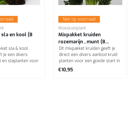
oorraad
Niet op voorraad
nt
Moestuinplant
sla en kool (8
Mixpakket kruiden
rozemarijn , munt (8
kket sla & kool
planten)
Dit mixpakket kruiden geeft je
t je een divers
direct een divers aanbod kruid
 en slaplanten voor
planten voor een goede start in
tart in de moestuin
de moestuin. Lekkere vers...
€10,95