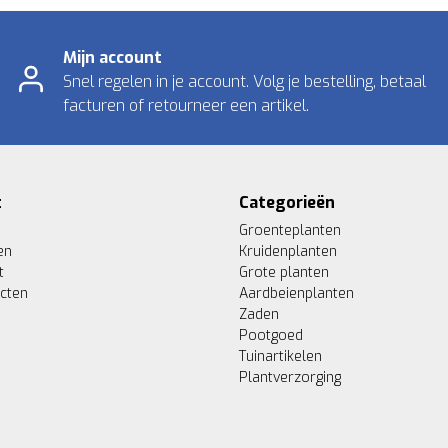
Mijn account
Snel regelen in je account. Volg je bestelling, betaal
facturen of retourneer een artikel.
t
Categorieën
Groenteplanten
en
Kruidenplanten
t
Grote planten
ucten
Aardbeienplanten
Zaden
Pootgoed
Tuinartikelen
Plantverzorging