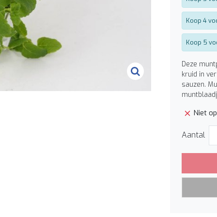
Koop 4 voo
Koop 5 vo
Deze muntp
kruid in ve
sauzen. Mun
muntblaadj
Niet o
Aantal