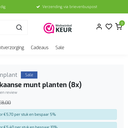
dig
Verzending via brievenbuspost
0
ntverzorging
Cadeaus
Sale
nplant
Sale
kaanse munt planten (8x)
igen review
€8,00
or €5,70 per stuk en bespaar 5%
or €5,40 per stuk en bespaar 10%