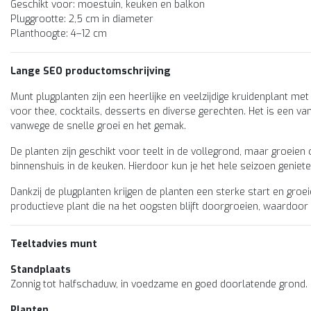
Geschikt voor: moestuin, keuken en balkon
Pluggrootte: 2,5 cm in diameter
Planthoogte: 4–12 cm
Niet op voorraad
Moestuinplant
Lange SEO productomschrijving
Mixpakket kruiden
Munt plugplanten zijn een heerlijke en veelzijdige kruidenplant me
rozemarijn , munt (8
voor thee, cocktails, desserts en diverse gerechten. Het is een v
planten)
Dit mixpakket kruiden geeft j
vanwege de snelle groei en het gemak.
direct een divers aanbod kru
planten voor een goede start
De planten zijn geschikt voor teelt in de vollegrond, maar groeien 
de moestuin. Lekkere vers...
€10,95
binnenshuis in de keuken. Hierdoor kun je het hele seizoen geniet
Dankzij de plugplanten krijgen de planten een sterke start en groei
productieve plant die na het oogsten blijft doorgroeien, waardoor
Teeltadvies munt
Standplaats
Zonnig tot halfschaduw, in voedzame en goed doorlatende grond.
Planten