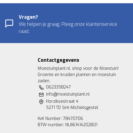
Vragen?
We helpen je graag. Pleeg onze klantenservice
raad.
Contactgegevens
Moestuinplant.nl, shop voor de Moestuin!
Groente en kruiden planten en moestuin
zaden.
0623358247
info@moestuinplant.nl
Horziksestraat 4
5271 TD Sint-Michielsgestel
KvK Number: 78470706
BTW-number: NL861414202B01