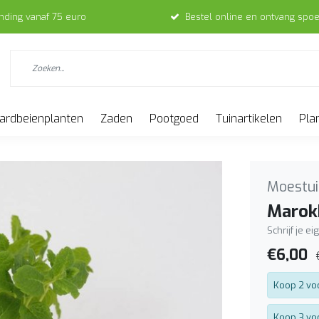
ending vanaf 75 euro
Bestel online en ontvang spoe
ardbeienplanten
Zaden
Pootgoed
Tuinartikelen
Pla
Moestui
Marok
Schrijf je e
€6,00
Koop 2 vo
Koop 3 vo