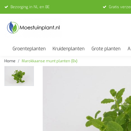
Bezorging in NL en BE
Gratis verz
Groenteplanten
Kruidenplanten
Grote planten
A
Home
Marokkaanse munt planten (8x)