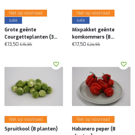
Niet op voorraad
Niet op voorraad
sale
sale
Grote geënte
Mixpakket geënte
Courgetteplanten (3
komkommers (8
planten)
€13,50
planten)
€17,50
€15,95
€24,95
Niet op voorraad
Niet op voorraad
Spruitkool (8 planten)
Habanero peper (8