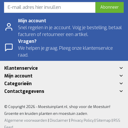
Abonneer
Mijn account
Snel regelen in je account. Volg je bestelling, betaal
facturen of retourneer een artikel.
Vragen?
We helpen je graag. Pleeg onze klantenservice
raad.
Klantenservice
Mijn account
Categorieën
Contactgegevens
© Copyright 2026 - Moestuinplant.nl, shop voor de Moestuin!
Groente en kruiden planten en moestuin zaden.
Algemene voorwaarden
|
Disclaimer
|
Privacy Policy
|
Sitemap
|
RSS
Feed