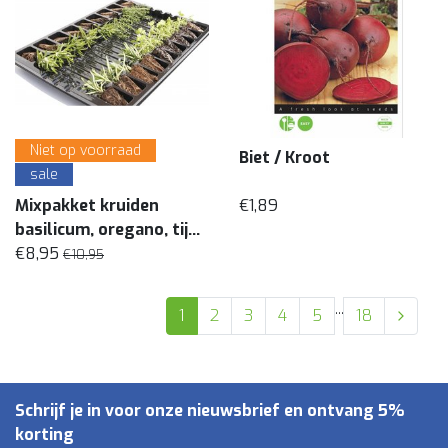
Niet op voorraad
Biet / Kroot
sale
Mixpakket kruiden
€1,89
basilicum, oregano, tijm
(8 planten)
€8,95
€10,95
...
1
2
3
4
5
18
Schrijf je in voor onze nieuwsbrief en ontvang 5%
korting