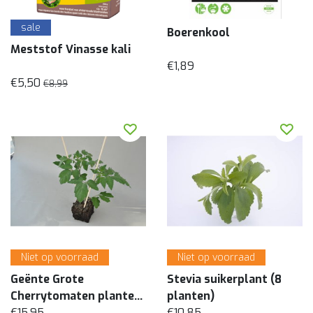
sale
Boerenkool
Meststof Vinasse kali
€1,89
€5,50
€8,99
Niet op voorraad
Niet op voorraad
Geënte Grote
Stevia suikerplant (8
Cherrytomaten planten
planten)
– per 3 stuks
€15,95
€10,85