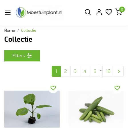
0
Home
Collectie
Collectie
Filters
...
1
2
3
4
5
18