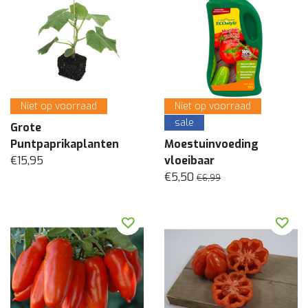
Niet op voorraad
Niet op voorraad
sale
Grote
Puntpaprikaplanten
Moestuinvoeding
€15,95
vloeibaar
€5,50
€6,99