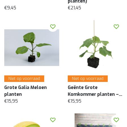
planten)
€9,45
€21,45
Niet op voorraad
Niet op voorraad
Grote Galia Meloen
Geënte Grote
planten
Komkommer planten –
€15,95
per 3 stuks
€15,95