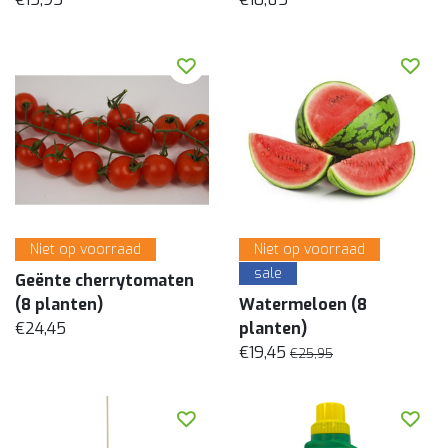
Niet op voorraad
Niet op voorraad
sale
Geënte cherrytomaten
(8 planten)
Watermeloen (8
€24,45
planten)
€19,45
€25,95