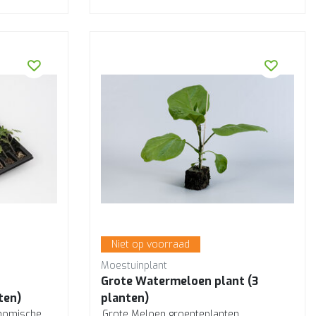
Niet op voorraad
Moestuinplant
Grote Watermeloen plant (3
ten)
planten)
onomische
Grote Meloen groenteplanten.