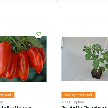
oorraad
Niet op voorraad
nt
Moestuinplant
nte San Marzano
Geënte Mix Cherrytoma