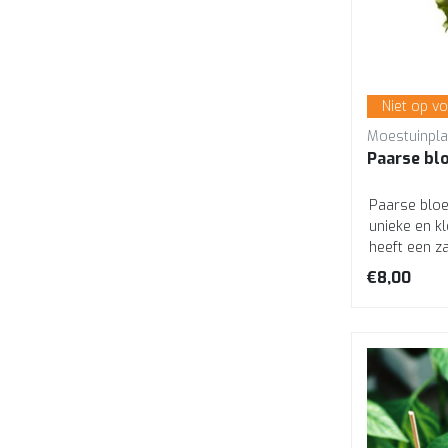
Niet op v
Moestuinpla
Paarse bl
Paarse bloe
unieke en kl
heeft een za
€8,00