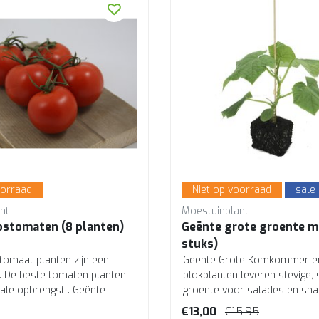
oorraad
Niet op voorraad
sale
nt
Moestuinplant
ostomaten (8 planten)
Geënte grote groente mi
stuks)
tomaat planten zijn een
Geënte Grote Komkommer e
. De beste tomaten planten
blokplanten leveren stevige, 
le opbrengst . Geënte
groente voor salades en snac
 r...
opbrengst...
€13,00
€15,95