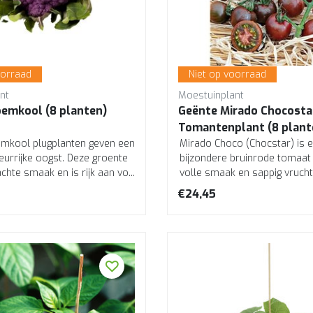
oorraad
Niet op voorraad
nt
Moestuinplant
oemkool (8 planten)
Geënte Mirado Chocosta
Tomantenplant (8 plant
mkool plugplanten geven een
Mirado Choco (Chocstar) is 
eurrijke oogst. Deze groente
bijzondere bruinrode tomaat
chte smaak en is rijk aan vo...
volle smaak en sappig vrucht
geënte top...
€24,45