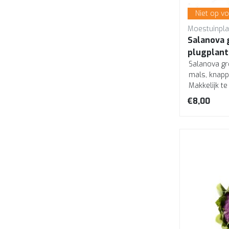
Niet op v
Moestuinpla
Salanova 
plugplant
Salanova gr
mals, knapp
Makkelijk t
de...
€8,00