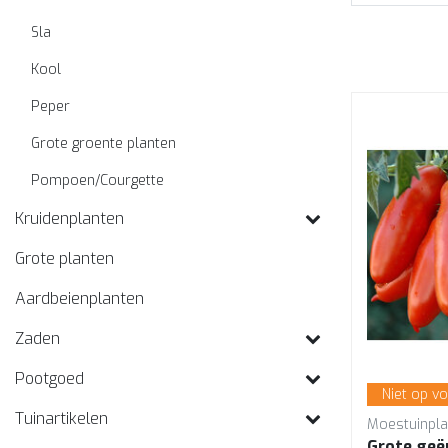
Sla
Kool
Peper
Grote groente planten
Pompoen/Courgette
Kruidenplanten
Grote planten
Aardbeienplanten
Zaden
Pootgoed
Niet op v
Tuinartikelen
Moestuinpla
Grote geë