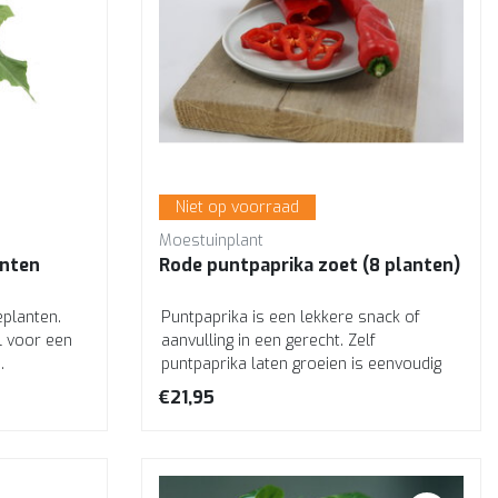
Niet op voorraad
Moestuinplant
anten
Rode puntpaprika zoet (8 planten)
eplanten.
Puntpaprika is een lekkere snack of
l voor een
aanvulling in een gerecht. Zelf
.
puntpaprika laten groeien is eenvoudig
vanuit deze p...
€21,95