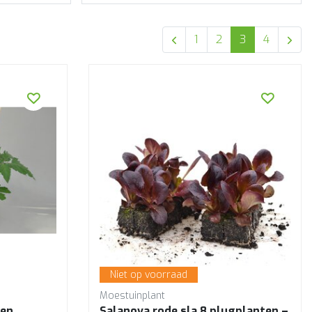
1
2
3
4
Niet op voorraad
Moestuinplant
ten
Salanova rode sla 8 plugplanten –