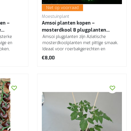
Niet op voorraad
Moestuinplant
en –
Amsoi planten kopen –
e
mosterdkool 8 plugplanten
 sterke
moestuin
Amsoi plugplanten zijn Aziatische
vige en
mosterdkoolplanten met pittige smaak.
oken,
Ideaal voor roerbakgerechten en
salades. Makkeli...
€8,00