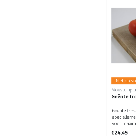
Niet op v
Moestuinpla
Geënte tr
Geënte tros
specialisme
voor maxima
trostomaten,
€24,45