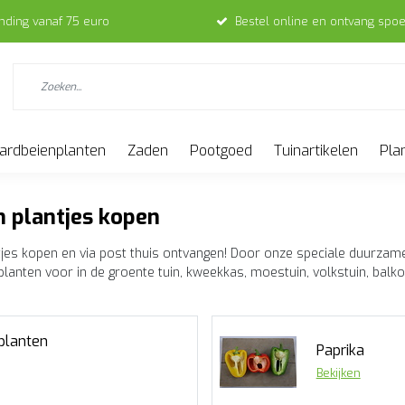
ending vanaf 75 euro
Bestel online en ontvang spoe
ardbeienplanten
Zaden
Pootgoed
Tuinartikelen
Pla
 plantjes kopen
jes kopen en via post thuis ontvangen! Door onze speciale duurzame v
eplanten voor in de groente tuin, kweekkas, moestuin, volkstuin, balk
planten
Paprika
Bekijken