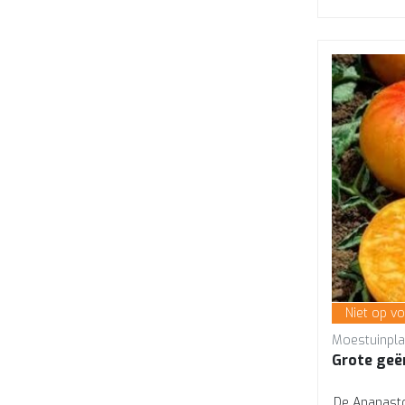
Niet op v
Moestuinpla
Grote geë
De Ananasto