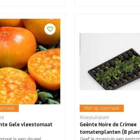
oorraad
Niet op voorraad
nt
Moestuinplant
nte Gele vleestomaat
Geënte Noire de Crimee
tomatenplanten (8 plan
maat is een visueel
Geef je moestuin een gastr