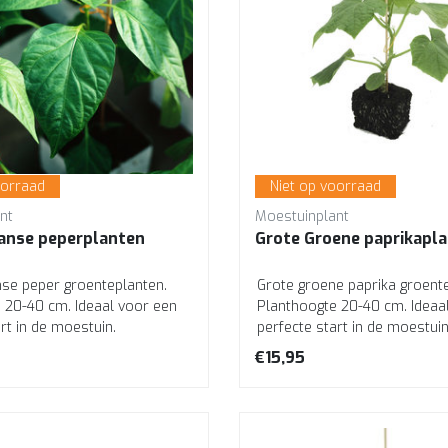
oorraad
Niet op voorraad
nt
Moestuinplant
anse peperplanten
Grote Groene paprikapl
se peper groenteplanten.
Grote groene paprika groent
 20-40 cm. Ideaal voor een
Planthoogte 20-40 cm. Ideaa
rt in de moestuin.
perfecte start in de moestuin
e k...
Professionele ...
€15,95