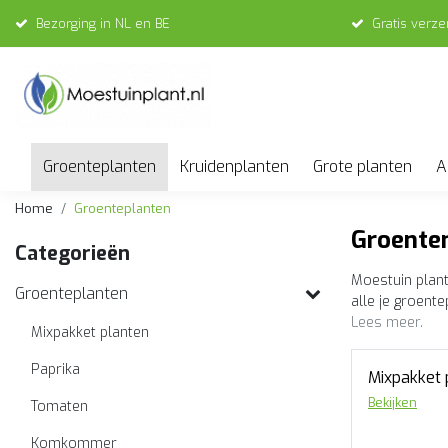
Bezorging in NL en BE
Gratis verz
Groenteplanten
Kruidenplanten
Grote planten
A
Home
Groenteplanten
Groenten
Categorieën
Moestuin plant
Groenteplanten
alle je groent
Lees meer.
Mixpakket planten
Paprika
Mixpakket 
Bekijken
Tomaten
Komkommer