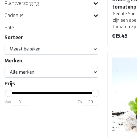
Plantverzorging
tomatenpl
Geënte San
Cadeaus
zijn een sp
tomaten zij
Sale
toprestaur...
€15,45
Sorteer
Merken
Prijs
Van
To