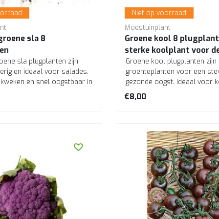
oorraad
Niet op voorraad
nt
Moestuinplant
groene sla 8
Groene kool 8 plugplant
en
sterke koolplant voor d
oene sla plugplanten zijn
moestuin
Groene kool plugplanten zijn
erig en ideaal voor salades.
groenteplanten voor een ste
e kweken en snel oogstbaar in
gezonde oogst. Ideaal voor k
roerbakken en s...
€8,00