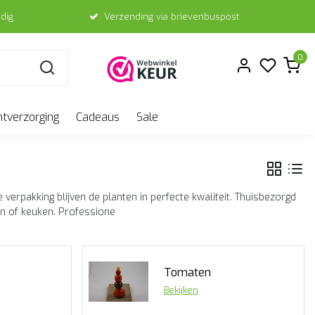
dig
Verzending via brievenbuspost
0
ntverzorging
Cadeaus
Sale
erpakking blijven de planten in perfecte kwaliteit. Thuisbezorgd
on of keuken. Professione
Tomaten
Bekijken