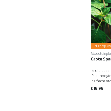
Niet op v
Moestuinpla
Grote Spa
Grote spaan
Planthoogte
perfecte sta
Professionel
€15,95