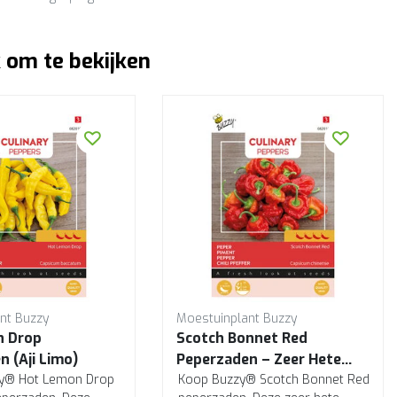
 om te bekijken
nt Buzzy
Moestuinplant Buzzy
n Drop
Scotch Bonnet Red
 (Aji Limo)
Peperzaden – Zeer Hete
zy® Hot Lemon Drop
Caribische Chili
Koop Buzzy® Scotch Bonnet Red