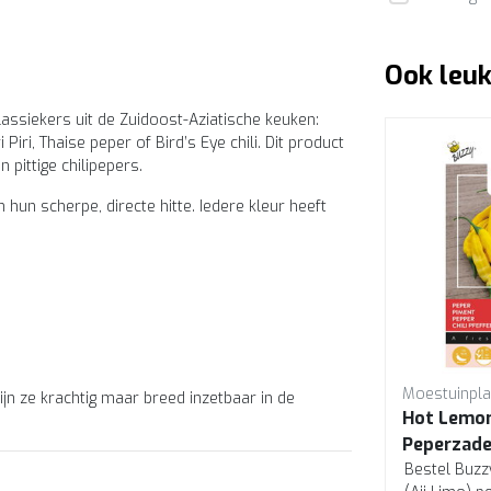
Ook leuk
lassiekers uit de Zuidoost-Aziatische keuken:
iri, Thaise peper of Bird’s Eye chili. Dit product
pittige chilipepers.
 hun scherpe, directe hitte. Iedere kleur heeft
Moestuinpla
ijn ze krachtig maar breed inzetbaar in de
Hot Lemo
Peperzaden
Bestel Buz