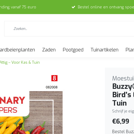
ending vanaf 75 euro
Bestel online en ontvang spoe
ardbeienplanten
Zaden
Pootgoed
Tuinartikelen
Pla
Pittig – Voor Kas & Tuin
Moestui
Buzzy®
Bird’s
Tuin
Schrijf je e
€6,99
Bestel Buz