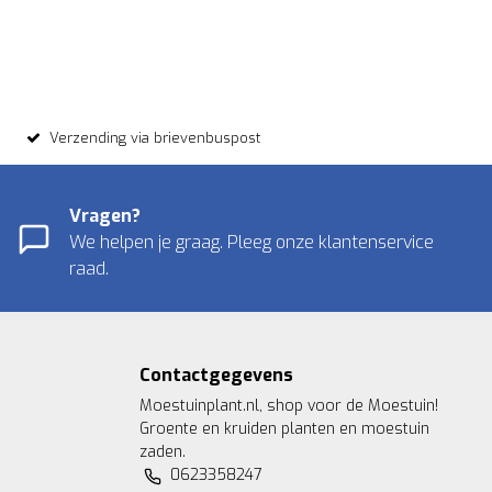
Verzending via brievenbuspost
Vragen?
We helpen je graag. Pleeg onze klantenservice
raad.
Contactgegevens
Moestuinplant.nl, shop voor de Moestuin!
Groente en kruiden planten en moestuin
zaden.
0623358247