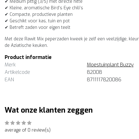
✔ Medium pittig (3/5) met directe hitte
✔ Kleine, aromatische Bird’s Eye chili’s
✔ Compacte, productieve planten
✔ Geschikt voor kas, tuin en pot
✔ Betreft zaden voor eigen teelt
Met deze Rawit Mix peperzaden kweek je zelf een veelzijdige, kleurr
de Aziatische keuken.
Product informatie
Merk
Moestuinplant Buzzy
Artikelcode
82008
EAN
8711117820086
Wat onze klanten zeggen
average of 0 review(s)