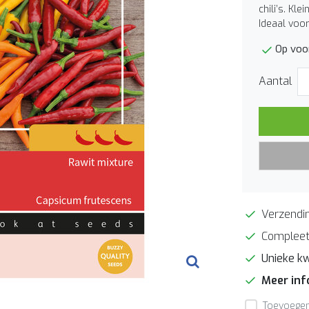
chili’s. Kl
Ideaal voor
Op voor
Aantal
Verzendin
Compleet
Unieke kw
Meer in
Toevoegen 