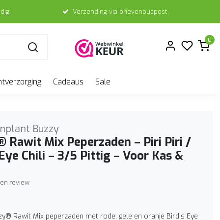
dig
Verzending via brievenbuspost
0
ntverzorging
Cadeaus
Sale
nplant Buzzy
 Rawit Mix Peperzaden – Piri Piri /
 Eye Chili – 3/5 Pittig – Voor Kas &
igen review
zy® Rawit Mix peperzaden met rode, gele en oranje Bird’s Eye