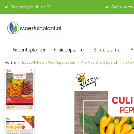
Bezorging in NL en BE
Gratis verz
Groenteplanten
Kruidenplanten
Grote planten
A
Home
Buzzy® Rawit Mix Peperzaden – Piri Piri / Bird’s Eye Chili – 3/5 