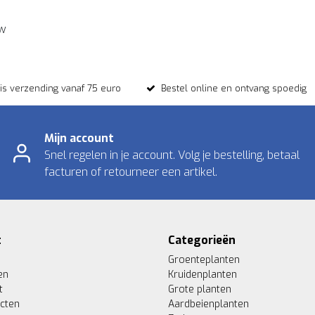
ew
tis verzending vanaf 75 euro
Bestel online en ontvang spoedig
Mijn account
Snel regelen in je account. Volg je bestelling, betaal
facturen of retourneer een artikel.
t
Categorieën
Groenteplanten
en
Kruidenplanten
t
Grote planten
ucten
Aardbeienplanten