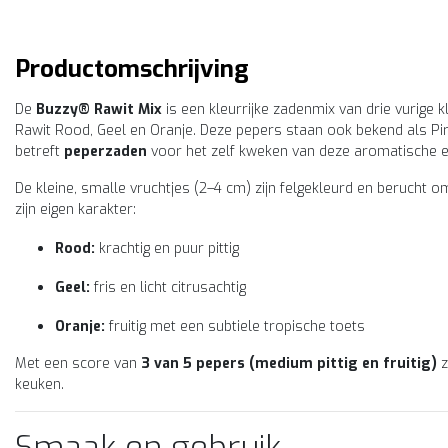
Productomschrijving
De
Buzzy® Rawit Mix
is een kleurrijke zadenmix van drie vurige k
Rawit Rood, Geel en Oranje. Deze pepers staan ook bekend als Piri P
betreft
peperzaden
voor het zelf kweken van deze aromatische en 
De kleine, smalle vruchtjes (2–4 cm) zijn felgekleurd en berucht om
zijn eigen karakter:
Rood:
krachtig en puur pittig
Geel:
fris en licht citrusachtig
Oranje:
fruitig met een subtiele tropische toets
Met een score van
3 van 5 pepers (medium pittig en fruitig)
z
keuken.
Smaak en gebruik