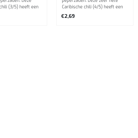
peperzaden. Deze
peperzaden. Deze zeer hete
chili (3/5) heeft een
Caribische chili (4/5) heeft een
usachtige smaak e...
tropisch fruitaroma en rijpt v...
€2,69