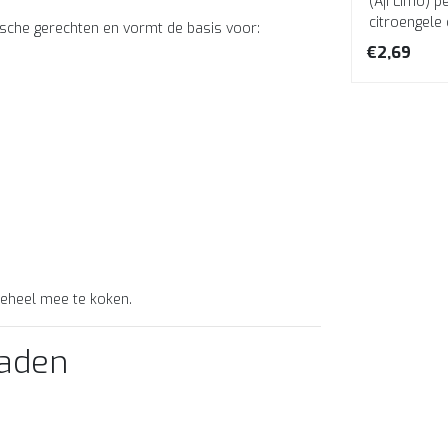
(Aji Limo) 
citroengele 
tische gerechten en vormt de basis voor:
frisse, citr
€2,69
 geheel mee te koken.
zaden