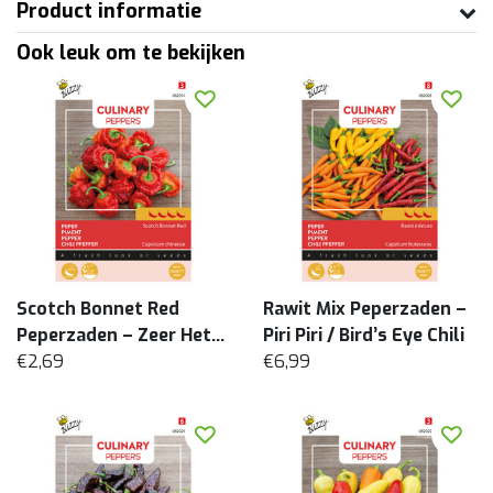
Product informatie
Ook leuk om te bekijken
Scotch Bonnet Red
Rawit Mix Peperzaden –
Peperzaden – Zeer Hete
Piri Piri / Bird’s Eye Chili
Caribische Chili
€2,69
€6,99