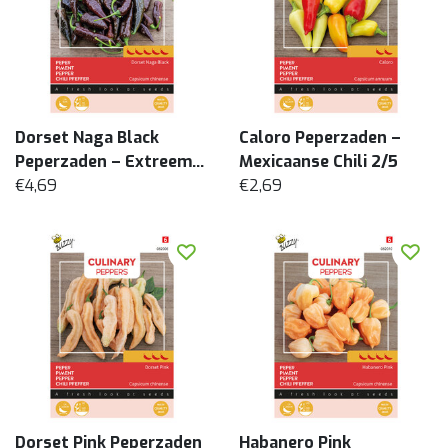
Dorset Naga Black
Caloro Peperzaden –
Peperzaden – Extreem
Mexicaanse Chili 2/5
Hete Chili 5/5
€4,69
€2,69
Dorset Pink Peperzaden
Habanero Pink