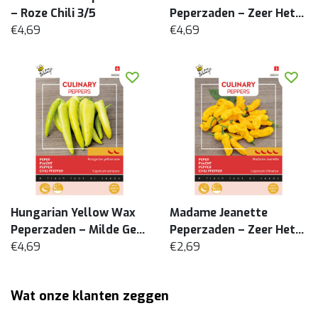
– Roze Chili 3/5
Peperzaden – Zeer Hete
€4,69
Chili 4/5 – Elegante
€4,69
Roze Habanero
Hungarian Yellow Wax
Madame Jeanette
Peperzaden – Milde Gele
Peperzaden – Zeer Hete
Chili 2/5
€4,69
Surinaamse Chili 4/5
€2,69
Wat onze klanten zeggen