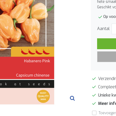
hete smaak
Geschikt v
Op voo
Aantal
Verzendin
Compleet
Unieke kw
Meer in
Toevoegen 