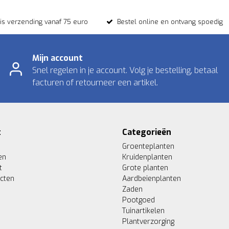
tis verzending vanaf 75 euro
Bestel online en ontvang spoedig
Mijn account
Snel regelen in je account. Volg je bestelling, betaal
facturen of retourneer een artikel.
t
Categorieën
Groenteplanten
en
Kruidenplanten
t
Grote planten
ucten
Aardbeienplanten
Zaden
Pootgoed
Tuinartikelen
Plantverzorging