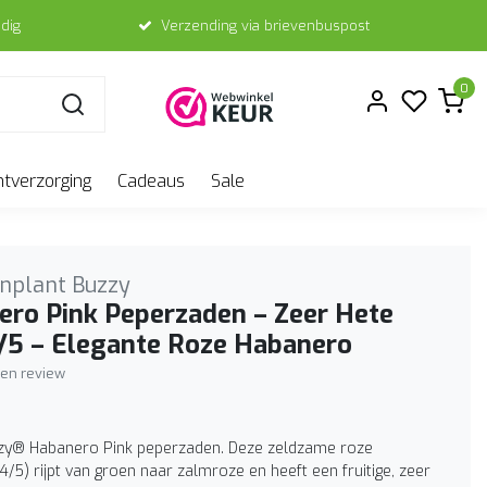
dig
Verzending via brievenbuspost
0
ntverzorging
Cadeaus
Sale
nplant Buzzy
ro Pink Peperzaden – Zeer Hete
4/5 – Elegante Roze Habanero
igen review
zy® Habanero Pink peperzaden. Deze zeldzame roze
/5) rijpt van groen naar zalmroze en heeft een fruitige, zeer