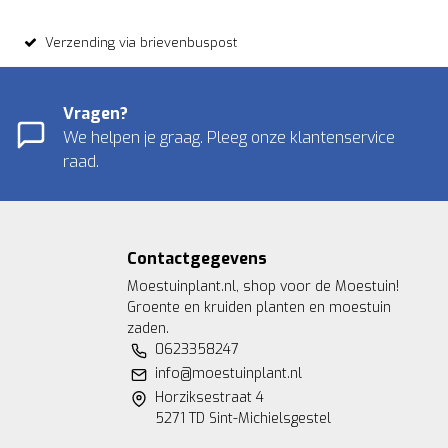
Verzending via brievenbuspost
Vragen?
We helpen je graag. Pleeg onze klantenservice
raad.
Contactgegevens
Moestuinplant.nl, shop voor de Moestuin!
Groente en kruiden planten en moestuin
zaden.
0623358247
info@moestuinplant.nl
Horziksestraat 4
5271 TD Sint-Michielsgestel