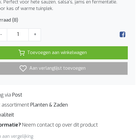
. Perfect voor hete sauzen, salsa’s, jams en fermentatie.
oor kas of warme tuinplek.
rraad (8)
-
+
Toevoegen aan winkelwagen
Aan verlanglijst toevoegen
g via
Post
 assortiment
Planten & Zaden
aliteit
formatie?
Neem contact op over dit product
aan vergelijking