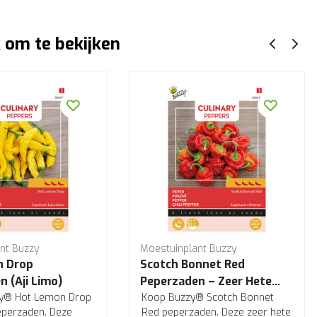
 om te bekijken
nt Buzzy
Moestuinplant Buzzy
n Drop
Scotch Bonnet Red
 (Aji Limo)
Peperzaden – Zeer Hete
zy® Hot Lemon Drop
Caribische Chili
Koop Buzzy® Scotch Bonnet
peperzaden. Deze
Red peperzaden. Deze zeer hete