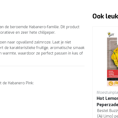
Ook leuk
van de beroemde Habanero-familie. Dit product
ratieve en zeer hete chilipeper.
oen naar opvallend zalmroze. Laat je niet
rt de karakteristieke fruitige, aromatische smaak
an warmte, waardoor ze perfect passen in kas of
t de Habanero Pink:
Moestuinplant Buzzy
Moestuinpla
Dorset Pink Peperzaden –
Hot Lemo
Roze Chili 3/5
Peperzaden
Bestel Buzzy® Dorset Pink
Bestel Buz
ige
peperzaden. Deze opvallende
(Aji Limo) 