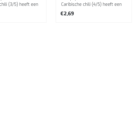
chili (3/5) heeft een
Caribische chili (4/5) heeft een
usachtige smaak e...
tropisch fruitaroma en rijpt v...
€2,69