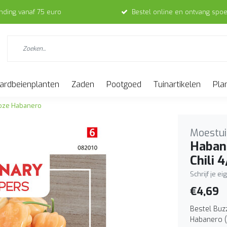
ending vanaf 75 euro
Bestel online en ontvang spoe
ardbeienplanten
Zaden
Pootgoed
Tuinartikelen
Pla
Roze Habanero
Moestui
Habane
Chili 
Schrijf je e
€4,69
Bestel Buz
Habanero (4