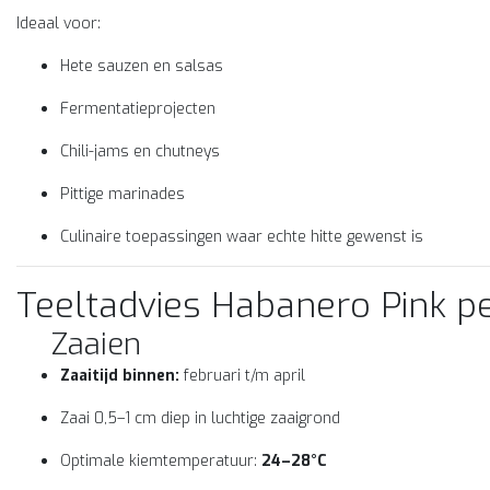
ldzame, extreem hete chili
chili (2/5) rijpt van groen via 
Ideaal voor:
5) rijpt van diep paars/zwart
naar oranje en is perfect om .
,69
€2,69
r donk...
Hete sauzen en salsas
Fermentatieprojecten
Chili-jams en chutneys
Pittige marinades
Culinaire toepassingen waar echte hitte gewenst is
Teeltadvies Habanero Pink 
Zaaien
Zaaitijd binnen:
februari t/m april
Zaai 0,5–1 cm diep in luchtige zaaigrond
Optimale kiemtemperatuur:
24–28°C