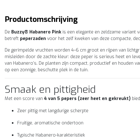
Productomschrijving
De
Buzzy® Habanero Pink
is een elegante en zeldzame variant 
betreft
peperzaden
voor het zelf kweken van deze compacte, deco
De gerimpelde vruchten worden 4–6 cm groot en rijpen van lichtgr
misleiden door de zachte kleur: deze peper is serieus heet en leve
van Habanero’s. De planten zijn compact, productief en houden v
op een zonnige, beschutte plek in de tuin.
Smaak en pittigheid
Met een score van
4 van 5 pepers (zeer heet en gekreukt)
bied
stuinplant Buzzy
Moestuinplant Buzzy
Zeer pittig met langdurige scherpte
rset Naga Black
Caloro Peperzaden –
Fruitige, aromatische ondertoon
perzaden – Extreem
Mexicaanse Chili 2/5
te Chili 5/5
stel Buzzy® Dorset Naga
Bestel Buzzy® Caloro
Typische Habanero-karakteristiek
ack peperzaden. Deze
peperzaden. Deze milde, fruit