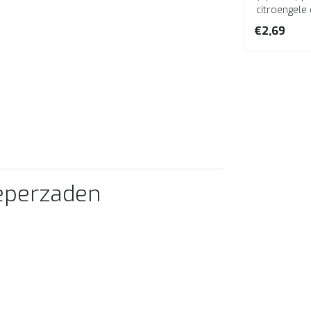
geel
roze chili (3/5, 50.000–100.000
citroengele 
..
SHU) heeft een fruitige, licht blo...
frisse, citr
€4,69
€2,69
peperzaden